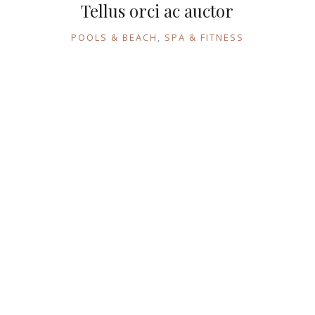
Tellus orci ac auctor
POOLS & BEACH
SPA & FITNESS
Contactos
Morada: Rua do Fragão n.º367 5050-365 Alvações do Tanha,
Peso da Régua
Chamada para rede móvel nacional: +351 963 632 879