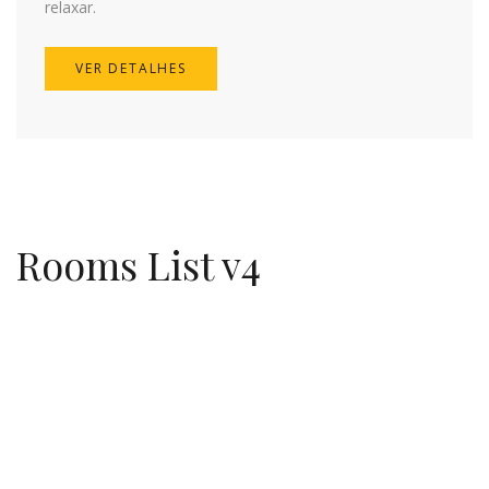
relaxar.
VER DETALHES
Rooms List v4