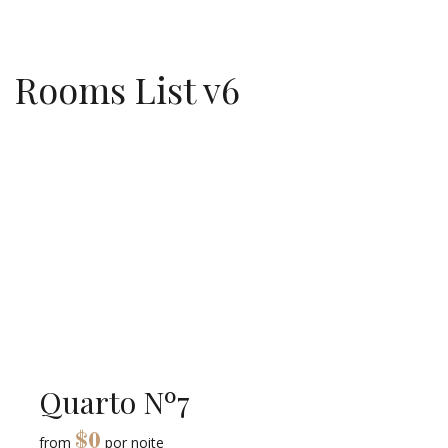
Rooms List v6
Quarto Nº7
$
0
from
por noite