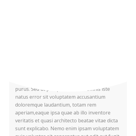
ante. Lorem ipsum dolor sit amet,
consectetuer adipisMauris accumsan nulla vel
diam. Sed in lacus ut enim adipiscing aliquet.
Nulla venenatis. In pede mi, aliquet sit amet,
euismod in,auctor ut, ligula. Aliquam dapibus
tincidunt metus. Praesent justo dolor, lobortis
quis, lobortis dignissim, pulvinar ac, lorem.
Vestibulum sed ante. Donec sagittis euismod
purus. Sed ut perspiciatis unde omnis iste
natus error sit voluptatem accusantium
doloremque laudantium, totam rem
aperiam,eaque ipsa quae ab illo inventore
veritatis et quasi architecto beatae vitae dicta
sunt explicabo. Nemo enim ipsam voluptatem