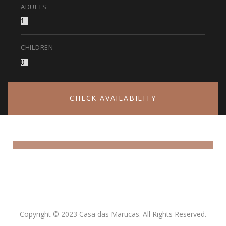
ADULTS
CHILDREN
CHECK AVAILABILITY
Offers & Packages
Donec eget tellus non erat lacinia fermentum. Donec
in velit vel ipsum auctor pulvinar.
Copyright © 2023 Casa das Marucas. All Rights Reserved.