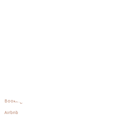
Home
Sobre
Quartos
Contactos
Links Rápidos
Política de Privacidade
Livro de Reclamações
Booking
Airbnb